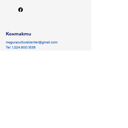
Контакти
maguraculturalcenter@gmail.com
Tel:
1.224.800.1538
© 2025 by Magura NFP.
Powered and secured by
Wix
Медии
Навигация
Партньори
Facebook
YouTube
Библиотека
Instagram
Събития
Кино Магура
За нас
Общи условия