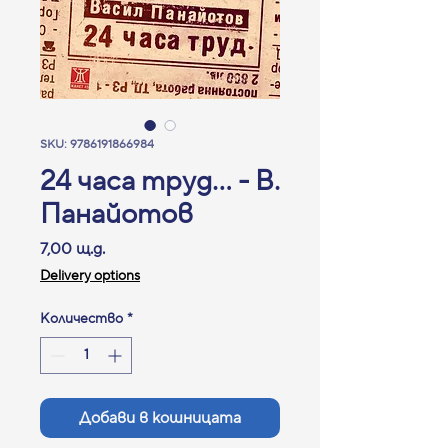
SKU: 9786191866984
24 часа труд... - В.
Панайотов
Цена
7,00 щ.д.
Delivery options
Количество
*
Добави в кошницата