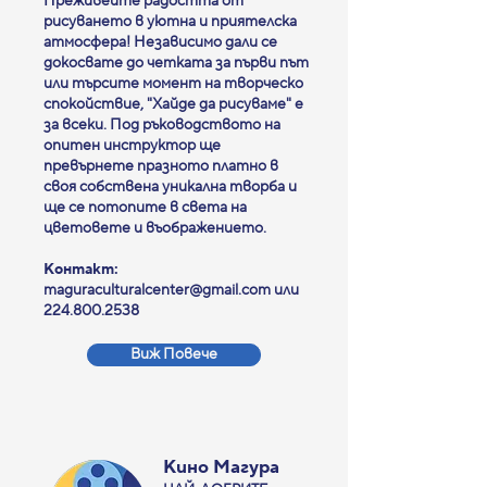
Преживейте радостта от
рисуването в уютна и приятелска
атмосфера! Независимо дали се
докосвате до четката за първи път
или търсите момент на творческо
спокойствие, "Хайде да рисуваме" е
за всеки. Под ръководството на
опитен инструктор ще
превърнете празното платно в
своя собствена уникална творба и
ще се потопите в света на
цветовете и въображението.
Контакт:
maguraculturalcenter@gmail.com
или
224.800.2538
Виж Повече
Кино Магура