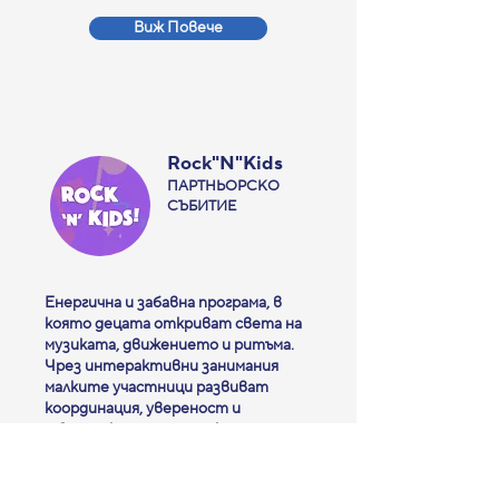
Виж Повече
Rock"N"Kids
ПАРТНЬОРСКО
СЪБИТИЕ
Енергична и забавна програма, в
която децата откриват света на
музиката, движението и ритъма.
Чрез интерактивни занимания
малките участници развиват
координация, увереност и
творческо мислене, докато се
забавляват с песни, инструменти и
игри.