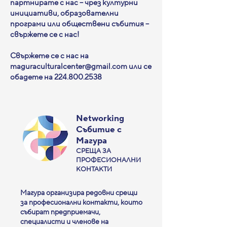
партнирате с нас – чрез културни
инициативи, образователни
програми или обществени събития –
свържете се с нас!
Свържете се с нас на
maguraculturalcenter@gmail.com
или се
обадете на
224.800.2538
Networking
Събитие
с
Магура
СРЕЩА ЗА
ПРОФЕСИОНАЛНИ
КОНТАКТИ
Магура организира редовни срещи
за професионални контакти, които
събират предприемачи,
специалисти и членове на