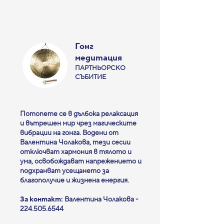
Гонг
медитация
ПАРТНЬОРСКО
СЪБИТИЕ
Потопете се в дълбока релаксация
и вътрешен мир чрез магическите
вибрации на гонга. Водени от
Валентина Чолакова, тези сесии
отключват хармония в тялото и
ума, освобождават напрежението и
подхранват усещането за
благополучие и жизнена енергия.
За контакт:
Валентина Чолакова -
224.505.6544