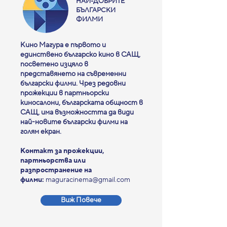
НАЙ-ДОБРИТЕ
БЪЛГАРСКИ
ФИЛМИ
Кино Магура е първото и
единствено българско кино в САЩ,
посветено изцяло в
представянето на съвременни
български филми. Чрез редовни
прожекции в партньорски
киносалони, българската общност в
САЩ, има възможността да види
най-новите български филми на
голям екран.
Контакт за прожекции,
партньорства или
разпространение на
филми:
maguracinema@gmail.com
Виж Повече