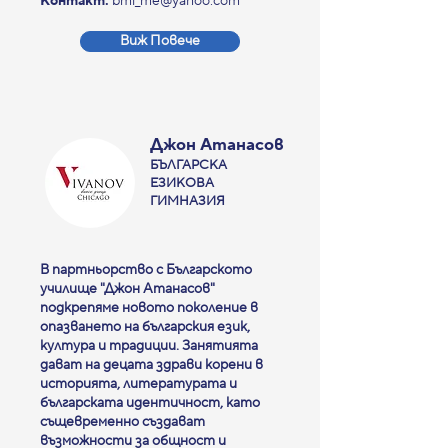
Контакт:
bmi_me@yahoo.com
Виж Повече
Джон Атанасов
БЪЛГАРСКА
ЕЗИКОВА
ГИМНАЗИЯ
В партньорство с Българското
училище "Джон Атанасов"
подкрепяме новото поколение в
опазването на българския език,
култура и традиции. Занятията
дават на децата здрави корени в
историята, литературата и
българската идентичност, като
същевременно създават
възможности за общност и