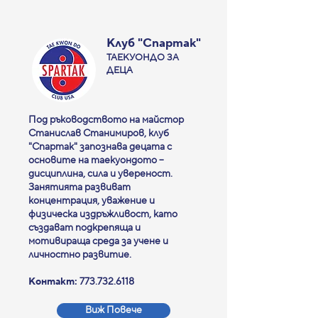
Клуб "Спартак"
ТАЕКУОНДО ЗА
ДЕЦА
Под ръководството на майстор
Станислав Станимиров, клуб
"Спартак" запознава децата с
основите на таекуондото –
дисциплина, сила и увереност.
Занятията развиват
концентрация, уважение и
физическа издръжливост, като
създават подкрепяща и
мотивираща среда за учене и
личностно развитие.
Контакт:
773.732.6118
Виж Повече