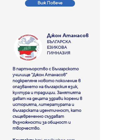
Виж Повече
Джон Атанасов
БЪЛГАРСКА
ЕЗИКОВА
ГИМНАЗИЯ
В партньорство с Българското
училище "Джон Атанасов"
подкрепяме новото поколение в
опазването на българския език,
култура и традиции. Занятията
дават на децата здрави корени в
историята, литературата и
българската идентичност, като
същевременно създават
възможности за общност и
творчество.