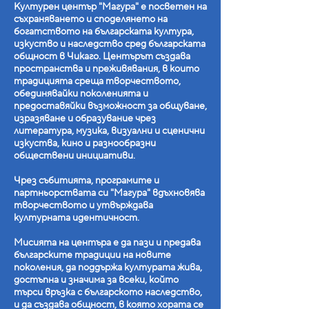
Културен център "Магура" е посветен на
съхраняването и споделянето на
богатството на българската култура,
изкуство и наследство сред българската
общност в Чикаго. Центърът създава
пространства и преживявания, в които
традицията среща творчеството,
обединявайки поколенията и
предоставяйки възможност за общуване,
изразяване и образувание чрез
литература, музика, визуални и сценични
изкуства, кино и разнообразни
обществени инициативи.
Чрез събитията, програмите и
партньорствата си "Магура" вдъхновява
творчеството и утвърждава
културната идентичност.
Мисията на центъра е да пази и предава
българските традиции на новите
поколения, да поддържа културата жива,
достъпна и значима за всеки, който
търси връзка с българското наследство,
и да създава общност, в която хората се