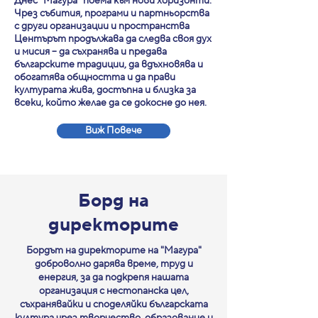
Днес "Магура" поема към нови хоризонти.
Чрез събития, програми и партньорства
с други организации и пространства
Центърът продължава да следва своя дух
и мисия – да съхранява и предава
българските традиции, да вдъхновява и
обогатява общността и да прави
културата жива, достъпна и близка за
всеки, който желае да се докосне до нея.
Виж Повече
Борд на
директорите
Бордът на директорите на "Магура"
доброволно дарява време, труд и
енергия, за да подкрепя нашата
организация с нестопанска цел,
съхранявайки и споделяйки българската