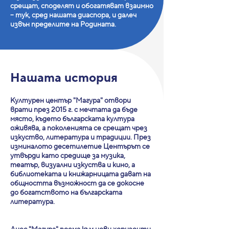
срещат, споделят и обогатяват взаимно
– тук, сред нашата диаспора, и далеч
извън пределите на Родината.
Нашата история
Културен център "Магура" отвори
врати през 2015 г. с мечтата да бъде
място, където българската култура
оживява, а поколенията се срещат чрез
изкуство, литература и традиции. През
изминалото десетилетие Центърът се
утвърди като средище за музика,
театър, визуални изкуства и кино, а
библиотеката и книжарницата дават на
общността възможност да се докосне
до богатството на българската
литература.