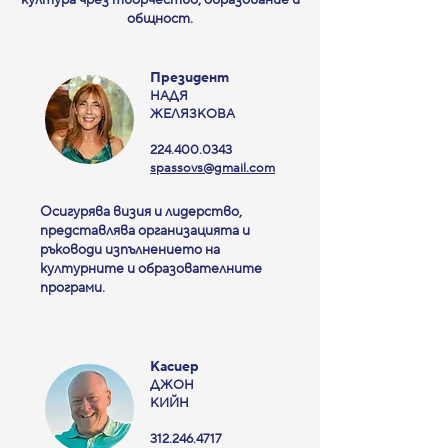
култура чрез творчество, образование и
общност.
Президент
НАДЯ
ЖЕЛЯЗКОВА
224.400.0343
spassovs@gmail.com
Осигурява визия и лидерство,
представлява организацията и
ръководи изпълнението на
културните и образователните
програми.
Касиер
ДЖОН
КИЙН
312.246.4717