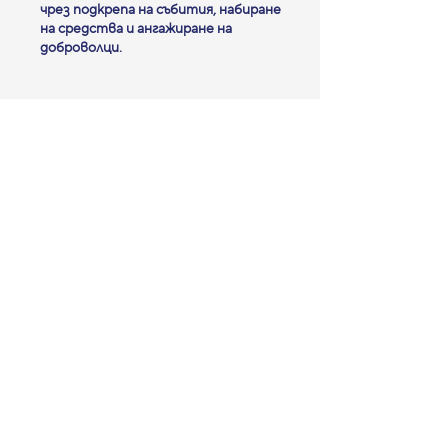
чрез подкрепа на събития, набиране
на средства и ангажиране на
доброволци.
Бордът на директорите обединява
усилията си, за да поддържа
мисията на "Магура" – културата да
живее, общността да се учи,
празнува и свързва.
С уважение и
благодарност към
нашите основатели
Надежда Желязкова, Станислав