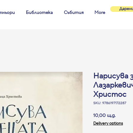
Дарен
тньори
Библиотека
Събития
More
Нарисува з
Лазаркеви
Христос
SKU: 9786197172287
Цена
10,00 щ.д.
Delivery options