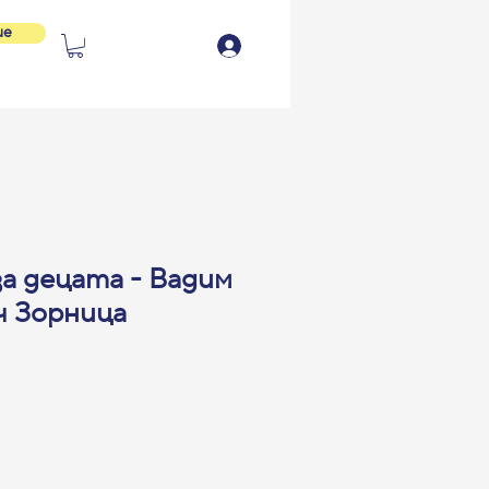
ие
а децата - Вадим
ч Зорница