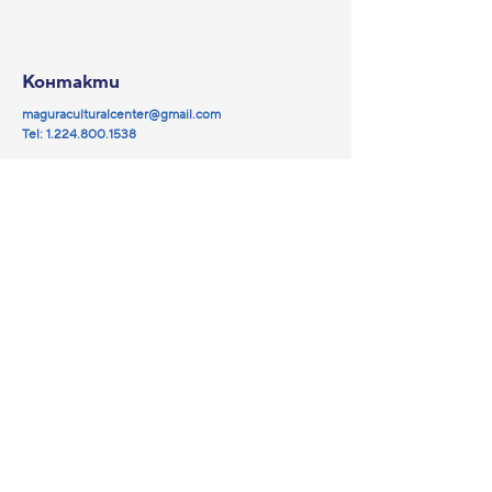
Контакти
maguraculturalcenter@gmail.com
Tel:
1.224.800.1538
© 2025 by Magura NFP.
Powered and secured by
Wix
Медии
Навигация
Партньори
Facebook
YouTube
Библиотека
Instagram
Събития
Кино Магура
За нас
Общи условия
Поверителност
Възстановяване