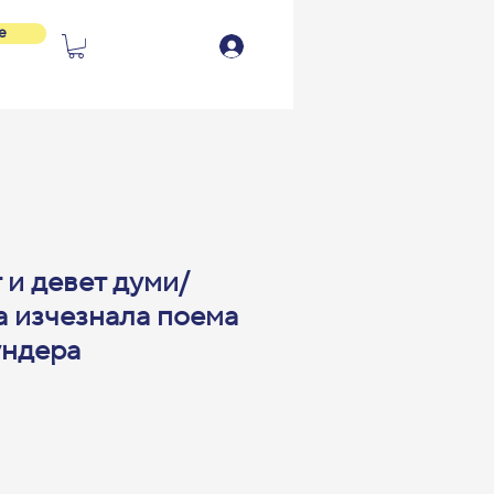
e
и девет думи/
а изчезнала поема
ундера