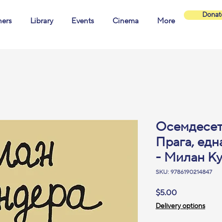
Donat
ners
Library
Events
Cinema
More
Осемдесет 
Прага, едн
- Милан К
SKU: 9786190214847
Price
$5.00
Delivery options