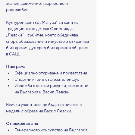
знание, движение, творчество и 
родолюбие.
Културен център „Магура“ ви кани на 
традиционната детска Олимпиада 
„Левски“ – събитие, което обединява 
спорт, образование и изкуство и съхранява 
българския дух сред българската общност 
в САЩ.
Програма
Официално откриване и приветствие
Спортни игри в състезателен дух
Изложба с детски рисунки, посветени 
на България и Васил Левски
Всички участници ще бъдат отличени с 
медали с образа на Васил Левски.
С подкрепата на
Генералното консулство на България 