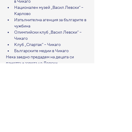
в Чикаго
Национален музей „Васил Левски“ – 
Карлово
Изпълнителна агенция за българите в 
чужбина
Олимпийски клуб „Васил Левски“ – 
Чикаго
Клуб „Спартак“ – Чикаго
Българските медии в Чикаго
Нека заедно предадем на децата си 
паметта и завета на Левски.
Contact
maguraculturalcenter@gmail.com
Tel:
1.224.800.1538